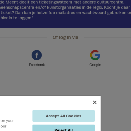
de Meent deelt een ticketingsysteem met andere cultuurcentra,
eenschapscentra en/of kunstorganisaties in de regio. Kocht je daar 
 ticket? Dan kan je hetzelfde mailadres en wachtwoord gebruiken 
hier in te loggen.’
Of log in via
Facebook
Google
Accept All Cookies
s on your
 our
Reject All